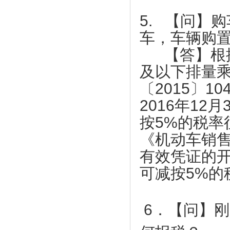
上市促进会一行到海南参观考察
行动
5. 【问】
企业全生命周期服务体系服务专员系列培
【比伦纸业】好家风•抗菌纸巾为抗击疫
训会第七期顺利举办
情作贡献
车，车辆购
热烈祝贺东莞市中小企业发展与上市促进
【天福集团】天福联合京东抗击疫情，开
【答】根据
会 第四届会员代表大会第一次会议圆满
启线上买菜新潮流
成功
及以下排量
【尚鑫新材】鑫膜•防护面罩为抗击疫情
上市促进会代表一行赴凤岗交流考察
作贡献
〔
2015
〕
10
上市促进会赴东莞滨海湾新区参观考察
【康福星】家用消毒设备为抗击疫情作贡
2016
年
12
月
献 ——康福星公司捐赠一批“清水洗涤
上市促进会参加东莞市重点项目重点企业
按
5%
的税率
宝”给武汉、荆州、宜昌、麻城、恩施等
融资对接会
地的医院使用
《机动车销
【天使口腔】防疫工作，天使口腔一直在
【天福集团】天福按下“加速键”四月开店
行动
有效凭证的
123间
大韩贸易投资振兴公社代表一行到访上市
可减按
5%
的
【天使口腔】防疫工作，天使口腔一直在
促进会
行动
市工信局领导到上市促进会调研
【比伦纸业】好家风•抗菌纸巾为抗击疫
莞韶对口帮扶指挥部一行到访上市促进会
6．【问】
情作贡献
上市促进会一行到海南参观考察
【天福集团】天福联合京东抗击疫情，开