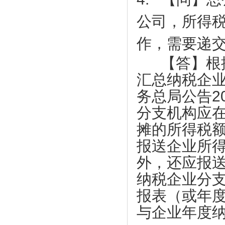
莞韶对口帮扶指挥部一行到访上市促进会
地的医院使用
上市促进会一行到海南参观考察
公司，所得
【天福集团】天福按下“加速键”四月开店
123间
企业全生命周期服务体系服务专员系列培
作，需要递
训会第七期顺利举办
【天使口腔】防疫工作，天使口腔一直在
行动
热烈祝贺东莞市中小企业发展与上市促进
【答】根据
会 第四届会员代表大会第一次会议圆满
【比伦纸业】好家风•抗菌纸巾为抗击疫
汇总纳税企
成功
情作贡献
务总局公告
2
上市促进会代表一行赴凤岗交流考察
【天福集团】天福联合京东抗击疫情，开
启线上买菜新潮流
上市促进会赴东莞滨海湾新区参观考察
分支机构应
【尚鑫新材】鑫膜•防护面罩为抗击疫情
上市促进会参加东莞市重点项目重点企业
摊的所得税
作贡献
融资对接会
报送企业所
【康福星】家用消毒设备为抗击疫情作贡
【天使口腔】防疫工作，天使口腔一直在
献 ——康福星公司捐赠一批“清水洗涤
外，还应报
行动
宝”给武汉、荆州、宜昌、麻城、恩施等
大韩贸易投资振兴公社代表一行到访上市
纳税企业分
地的医院使用
促进会
报表（或年
【天福集团】天福按下“加速键”四月开店
市工信局领导到上市促进会调研
123间
与企业年度
莞韶对口帮扶指挥部一行到访上市促进会
【天使口腔】防疫工作，天使口腔一直在