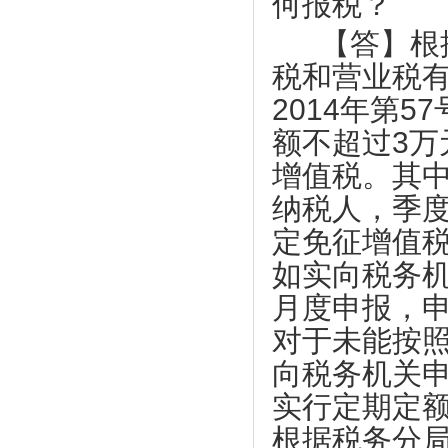
何报税？
企业全生命周期服务体系服务专员系列培
启线上买菜新潮流
训会第七期顺利举办
【答】根据
【尚鑫新材】鑫膜•防护面罩为抗击疫情
热烈祝贺东莞市中小企业发展与上市促进
作贡献
税和营业税
会 第四届会员代表大会第一次会议圆满
【康福星】家用消毒设备为抗击疫情作贡
2014
年第
57
成功
献 ——康福星公司捐赠一批“清水洗涤
上市促进会代表一行赴凤岗交流考察
额不超过
3
万
宝”给武汉、荆州、宜昌、麻城、恩施等
地的医院使用
上市促进会赴东莞滨海湾新区参观考察
增值税。其
【天福集团】天福按下“加速键”四月开店
上市促进会参加东莞市重点项目重点企业
纳税人，季
123间
融资对接会
定免征增值
【天使口腔】防疫工作，天使口腔一直在
【天使口腔】防疫工作，天使口腔一直在
行动
行动
如实向税务
【比伦纸业】好家风•抗菌纸巾为抗击疫
大韩贸易投资振兴公社代表一行到访上市
月度申报，
情作贡献
促进会
对于未能按
【天福集团】天福联合京东抗击疫情，开
市工信局领导到上市促进会调研
启线上买菜新潮流
向税务机关
莞韶对口帮扶指挥部一行到访上市促进会
【尚鑫新材】鑫膜•防护面罩为抗击疫情
实行定期定
上市促进会一行到海南参观考察
作贡献
根据税务分
企业全生命周期服务体系服务专员系列培
【康福星】家用消毒设备为抗击疫情作贡