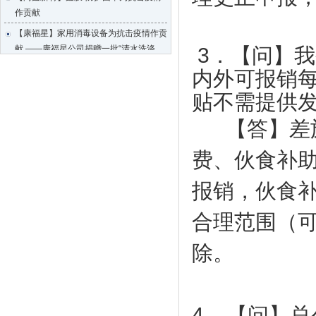
市工信局领导到上市促进会调研
作贡献
莞韶对口帮扶指挥部一行到访上市促进会
【康福星】家用消毒设备为抗击疫情作贡
上市促进会一行到海南参观考察
献 ——康福星公司捐赠一批“清水洗涤
3．【问】
宝”给武汉、荆州、宜昌、麻城、恩施等
企业全生命周期服务体系服务专员系列培
内外可报销
地的医院使用
训会第七期顺利举办
【天福集团】天福按下“加速键”四月开店
贴不需提供
热烈祝贺东莞市中小企业发展与上市促进
123间
会 第四届会员代表大会第一次会议圆满
【答】差旅
成功
【天使口腔】防疫工作，天使口腔一直在
行动
上市促进会代表一行赴凤岗交流考察
费、伙食补
【比伦纸业】好家风•抗菌纸巾为抗击疫
上市促进会赴东莞滨海湾新区参观考察
情作贡献
报销，伙食
上市促进会参加东莞市重点项目重点企业
【天福集团】天福联合京东抗击疫情，开
融资对接会
合理范围（
启线上买菜新潮流
【天使口腔】防疫工作，天使口腔一直在
【尚鑫新材】鑫膜•防护面罩为抗击疫情
行动
除。
作贡献
大韩贸易投资振兴公社代表一行到访上市
【康福星】家用消毒设备为抗击疫情作贡
促进会
献 ——康福星公司捐赠一批“清水洗涤
市工信局领导到上市促进会调研
宝”给武汉、荆州、宜昌、麻城、恩施等
4. 【问】