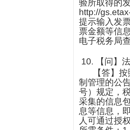
验所取得的
会 第四届会员代表大会第一次会议圆满
情作贡献
成功
http://gs.eta
【天福集团】天福联合京东抗击疫情，开
上市促进会代表一行赴凤岗交流考察
提示输入发
启线上买菜新潮流
上市促进会赴东莞滨海湾新区参观考察
票金额等信
【尚鑫新材】鑫膜•防护面罩为抗击疫情
上市促进会参加东莞市重点项目重点企业
作贡献
电子税务局
融资对接会
【康福星】家用消毒设备为抗击疫情作贡
【天使口腔】防疫工作，天使口腔一直在
献 ——康福星公司捐赠一批“清水洗涤
行动
宝”给武汉、荆州、宜昌、麻城、恩施等
10. 【问
大韩贸易投资振兴公社代表一行到访上市
地的医院使用
促进会
【答】按照
【天福集团】天福按下“加速键”四月开店
市工信局领导到上市促进会调研
123间
制管理的公
莞韶对口帮扶指挥部一行到访上市促进会
【天使口腔】防疫工作，天使口腔一直在
号）规定，
行动
上市促进会一行到海南参观考察
采集的信息
【比伦纸业】好家风•抗菌纸巾为抗击疫
企业全生命周期服务体系服务专员系列培
情作贡献
息等信息，
训会第七期顺利举办
【天福集团】天福联合京东抗击疫情，开
热烈祝贺东莞市中小企业发展与上市促进
人可通过授
启线上买菜新潮流
会 第四届会员代表大会第一次会议圆满