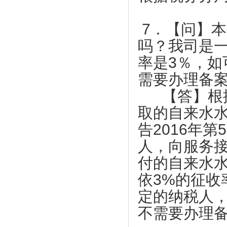
训会第七期顺利举办
献 ——康福星公司捐赠一批“清水洗涤
热烈祝贺东莞市中小企业发展与上市促进
宝”给武汉、荆州、宜昌、麻城、恩施等
7．【问】
会 第四届会员代表大会第一次会议圆满
地的医院使用
成功
吗？我司是
【天福集团】天福按下“加速键”四月开店
上市促进会代表一行赴凤岗交流考察
123间
率是
3
％，如
上市促进会赴东莞滨海湾新区参观考察
【天使口腔】防疫工作，天使口腔一直在
需要办理备
行动
上市促进会参加东莞市重点项目重点企业
【答】根据
融资对接会
【比伦纸业】好家风•抗菌纸巾为抗击疫
取的自来水
情作贡献
【天使口腔】防疫工作，天使口腔一直在
行动
【天福集团】天福联合京东抗击疫情，开
告
2016
年第
5
启线上买菜新潮流
大韩贸易投资振兴公社代表一行到访上市
人，向服务
促进会
【尚鑫新材】鑫膜•防护面罩为抗击疫情
付的自来水
作贡献
市工信局领导到上市促进会调研
依
3%
的征收
【康福星】家用消毒设备为抗击疫情作贡
莞韶对口帮扶指挥部一行到访上市促进会
献 ——康福星公司捐赠一批“清水洗涤
上市促进会一行到海南参观考察
定的纳税人
宝”给武汉、荆州、宜昌、麻城、恩施等
企业全生命周期服务体系服务专员系列培
不需要办理
地的医院使用
训会第七期顺利举办
【天福集团】天福按下“加速键”四月开店