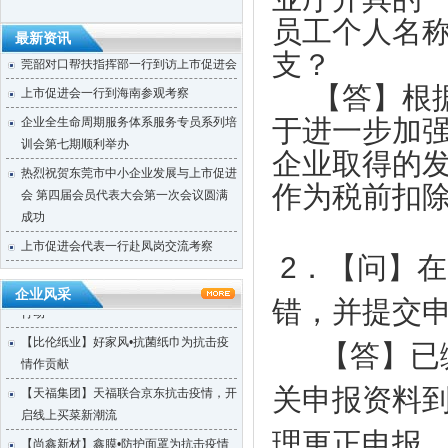
员工个人名
市工信局领导到上市促进会调研
最新资讯
莞韶对口帮扶指挥部一行到访上市促进会
支？
上市促进会一行到海南参观考察
【答】根据
企业全生命周期服务体系服务专员系列培
于进一步加
训会第七期顺利举办
企业取得的
热烈祝贺东莞市中小企业发展与上市促进
会 第四届会员代表大会第一次会议圆满
作为税前扣
成功
【天福集团】天福按下“加速键”四月开店
上市促进会代表一行赴凤岗交流考察
123间
2．【问】
上市促进会赴东莞滨海湾新区参观考察
【天使口腔】防疫工作，天使口腔一直在
企业风采
上市促进会参加东莞市重点项目重点企业
错，并提交
行动
融资对接会
【比伦纸业】好家风•抗菌纸巾为抗击疫
【天使口腔】防疫工作，天使口腔一直在
【答】已缴
情作贡献
行动
【天福集团】天福联合京东抗击疫情，开
关申报资料
大韩贸易投资振兴公社代表一行到访上市
启线上买菜新潮流
促进会
理更正申报
【尚鑫新材】鑫膜•防护面罩为抗击疫情