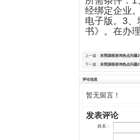
所需条件：
1
成功
【尚鑫新材】鑫膜•防护面罩为抗击疫情
作贡献
经绑定企业
上市促进会代表一行赴凤岗交流考察
【康福星】家用消毒设备为抗击疫情作贡
电子版。
3
、
上市促进会赴东莞滨海湾新区参观考察
献 ——康福星公司捐赠一批“清水洗涤
上市促进会参加东莞市重点项目重点企业
书》。在办
宝”给武汉、荆州、宜昌、麻城、恩施等
融资对接会
地的医院使用
【天使口腔】防疫工作，天使口腔一直在
【天福集团】天福按下“加速键”四月开店
行动
123间
上一篇：
东莞国税咨询热点问题20
大韩贸易投资振兴公社代表一行到访上市
【天使口腔】防疫工作，天使口腔一直在
下一篇：
东莞国税咨询热点问题20
促进会
行动
市工信局领导到上市促进会调研
【比伦纸业】好家风•抗菌纸巾为抗击疫
评论信息
莞韶对口帮扶指挥部一行到访上市促进会
情作贡献
上市促进会一行到海南参观考察
暂无留言！
【天福集团】天福联合京东抗击疫情，开
启线上买菜新潮流
企业全生命周期服务体系服务专员系列培
训会第七期顺利举办
【尚鑫新材】鑫膜•防护面罩为抗击疫情
发表评论
作贡献
热烈祝贺东莞市中小企业发展与上市促进
会 第四届会员代表大会第一次会议圆满
【康福星】家用消毒设备为抗击疫情作贡
姓名：
成功
献 ——康福星公司捐赠一批“清水洗涤
宝”给武汉、荆州、宜昌、麻城、恩施等