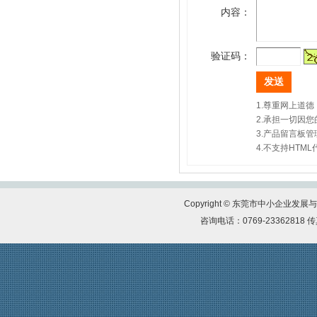
上市促进会代表一行赴凤岗交流考察
内容：
地的医院使用
上市促进会赴东莞滨海湾新区参观考察
【天福集团】天福按下“加速键”四月开店
上市促进会参加东莞市重点项目重点企业
123间
验证码：
融资对接会
【天使口腔】防疫工作，天使口腔一直在
【天使口腔】防疫工作，天使口腔一直在
行动
行动
1.尊重网上道
【比伦纸业】好家风•抗菌纸巾为抗击疫
大韩贸易投资振兴公社代表一行到访上市
2.承担一切因
情作贡献
促进会
3.产品留言板
【天福集团】天福联合京东抗击疫情，开
4.不支持HT
市工信局领导到上市促进会调研
启线上买菜新潮流
莞韶对口帮扶指挥部一行到访上市促进会
【尚鑫新材】鑫膜•防护面罩为抗击疫情
上市促进会一行到海南参观考察
作贡献
Copyright © 东莞市中小企业
企业全生命周期服务体系服务专员系列培
【康福星】家用消毒设备为抗击疫情作贡
咨询电话：0769-23362818 传真
训会第七期顺利举办
献 ——康福星公司捐赠一批“清水洗涤
宝”给武汉、荆州、宜昌、麻城、恩施等
热烈祝贺东莞市中小企业发展与上市促进
地的医院使用
会 第四届会员代表大会第一次会议圆满
成功
【天福集团】天福按下“加速键”四月开店
123间
上市促进会代表一行赴凤岗交流考察