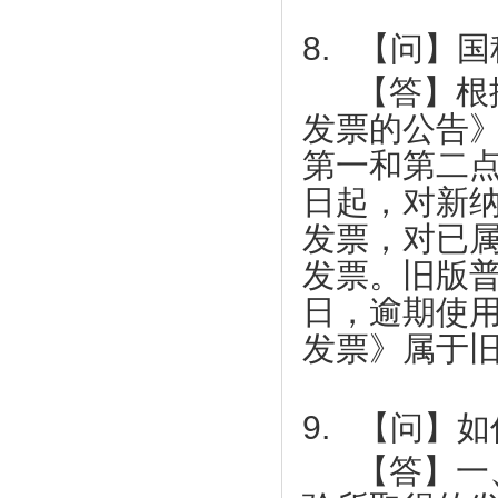
热烈祝贺东莞市中小企业发展与上市促进
123间
会 第四届会员代表大会第一次会议圆满
8. 【问】
【天使口腔】防疫工作，天使口腔一直在
成功
行动
【答】根据
上市促进会代表一行赴凤岗交流考察
【比伦纸业】好家风•抗菌纸巾为抗击疫
发票的公告
上市促进会赴东莞滨海湾新区参观考察
情作贡献
上市促进会参加东莞市重点项目重点企业
第一和第二
【天福集团】天福联合京东抗击疫情，开
融资对接会
启线上买菜新潮流
日起，对新纳
【天使口腔】防疫工作，天使口腔一直在
【尚鑫新材】鑫膜•防护面罩为抗击疫情
发票，对已
行动
作贡献
发票。旧版
大韩贸易投资振兴公社代表一行到访上市
【康福星】家用消毒设备为抗击疫情作贡
促进会
献 ——康福星公司捐赠一批“清水洗涤
日，逾期使
市工信局领导到上市促进会调研
宝”给武汉、荆州、宜昌、麻城、恩施等
发票》属于
地的医院使用
莞韶对口帮扶指挥部一行到访上市促进会
【天福集团】天福按下“加速键”四月开店
上市促进会一行到海南参观考察
123间
9. 【问】
企业全生命周期服务体系服务专员系列培
【天使口腔】防疫工作，天使口腔一直在
训会第七期顺利举办
【答】一、
行动
热烈祝贺东莞市中小企业发展与上市促进
【比伦纸业】好家风•抗菌纸巾为抗击疫