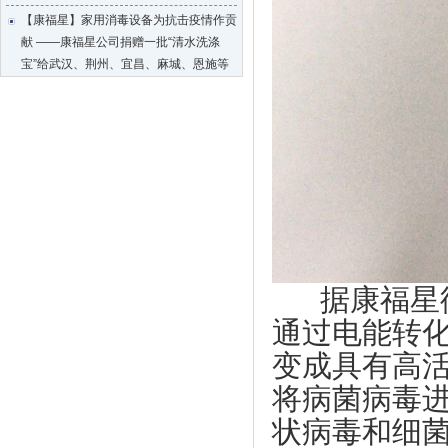
莞韶对口帮扶指挥部一行到访上市促进会
【康福星】家用消毒设备为抗击疫情作贡
上市促进会一行到海南参观考察
献 ——康福星公司捐赠一批“清水洗涤
宝”给武汉、荆州、宜昌、麻城、恩施等
企业全生命周期服务体系服务专员系列培
地的医院使用
训会第七期顺利举办
【天福集团】天福按下“加速键”四月开店
热烈祝贺东莞市中小企业发展与上市促进
123间
会 第四届会员代表大会第一次会议圆满
成功
【天使口腔】防疫工作，天使口腔一直在
行动
上市促进会代表一行赴凤岗交流考察
【比伦纸业】好家风•抗菌纸巾为抗击疫
上市促进会赴东莞滨海湾新区参观考察
情作贡献
上市促进会参加东莞市重点项目重点企业
【天福集团】天福联合京东抗击疫情，开
融资对接会
启线上买菜新潮流
据康福星徐
【天使口腔】防疫工作，天使口腔一直在
【尚鑫新材】鑫膜•防护面罩为抗击疫情
行动
通过电能转
作贡献
大韩贸易投资振兴公社代表一行到访上市
变成具有高
【康福星】家用消毒设备为抗击疫情作贡
促进会
献 ——康福星公司捐赠一批“清水洗涤
将病菌病毒
市工信局领导到上市促进会调研
宝”给武汉、荆州、宜昌、麻城、恩施等
状病毒和细
莞韶对口帮扶指挥部一行到访上市促进会
地的医院使用