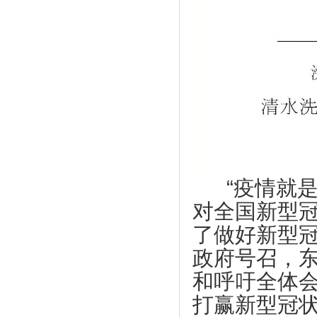
训会第七期顺利举办
【尚鑫新材】鑫膜•防护面罩为抗击疫情
热烈祝贺东莞市中小企业发展与上市促进
作贡献
会 第四届会员代表大会第一次会议圆满
【康福星】家用消毒设备为抗击疫情作贡
成功
献 ——康福星公司捐赠一批“清水洗涤
上市促进会代表一行赴凤岗交流考察
宝”给武汉、荆州、宜昌、麻城、恩施等
地的医院使用
上市促进会赴东莞滨海湾新区参观考察
【天福集团】天福按下“加速键”四月开店
上市促进会参加东莞市重点项目重点企业
123间
融资对接会
【天使口腔】防疫工作，天使口腔一直在
【天使口腔】防疫工作，天使口腔一直在
行动
行动
“疫情就
【比伦纸业】好家风•抗菌纸巾为抗击疫
大韩贸易投资振兴公社代表一行到访上市
情作贡献
促进会
对全国新型
【天福集团】天福联合京东抗击疫情，开
市工信局领导到上市促进会调研
了做好新型
启线上买菜新潮流
莞韶对口帮扶指挥部一行到访上市促进会
政府号召，
【尚鑫新材】鑫膜•防护面罩为抗击疫情
上市促进会一行到海南参观考察
作贡献
和呼吁全体
企业全生命周期服务体系服务专员系列培
【康福星】家用消毒设备为抗击疫情作贡
打赢新型冠
训会第七期顺利举办
献 ——康福星公司捐赠一批“清水洗涤