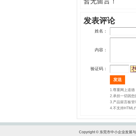
暂无留言！
会 第四届会员代表大会第一次会议圆满
【天使口腔】防疫工作，天使口腔一直在
成功
行动
上市促进会代表一行赴凤岗交流考察
发表评论
【比伦纸业】好家风•抗菌纸巾为抗击疫
上市促进会赴东莞滨海湾新区参观考察
情作贡献
姓名：
上市促进会参加东莞市重点项目重点企业
【天福集团】天福联合京东抗击疫情，开
融资对接会
启线上买菜新潮流
【天使口腔】防疫工作，天使口腔一直在
内容：
【尚鑫新材】鑫膜•防护面罩为抗击疫情
行动
作贡献
大韩贸易投资振兴公社代表一行到访上市
【康福星】家用消毒设备为抗击疫情作贡
验证码：
促进会
献 ——康福星公司捐赠一批“清水洗涤
市工信局领导到上市促进会调研
宝”给武汉、荆州、宜昌、麻城、恩施等
地的医院使用
莞韶对口帮扶指挥部一行到访上市促进会
1.尊重网上道
【天福集团】天福按下“加速键”四月开店
2.承担一切因
上市促进会一行到海南参观考察
3.产品留言板
123间
企业全生命周期服务体系服务专员系列培
4.不支持HT
【天使口腔】防疫工作，天使口腔一直在
训会第七期顺利举办
行动
热烈祝贺东莞市中小企业发展与上市促进
【比伦纸业】好家风•抗菌纸巾为抗击疫
会 第四届会员代表大会第一次会议圆满
Copyright © 东莞市中小企业
情作贡献
成功