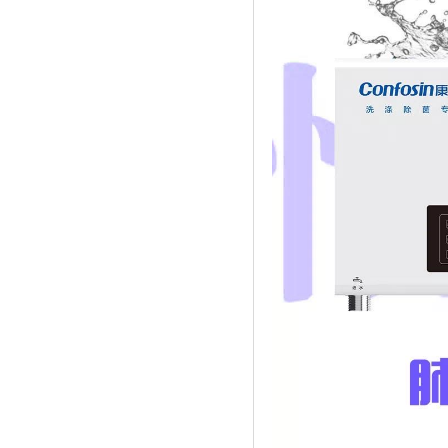
企业全生命周期服务体系服务专员系列培
【比伦纸业】好家风•抗菌纸巾为抗击疫
训会第七期顺利举办
情作贡献
热烈祝贺东莞市中小企业发展与上市促进
【天福集团】天福联合京东抗击疫情，开
会 第四届会员代表大会第一次会议圆满
启线上买菜新潮流
成功
【尚鑫新材】鑫膜•防护面罩为抗击疫情
上市促进会代表一行赴凤岗交流考察
作贡献
上市促进会赴东莞滨海湾新区参观考察
【康福星】家用消毒设备为抗击疫情作贡
献 ——康福星公司捐赠一批“清水洗涤
上市促进会参加东莞市重点项目重点企业
宝”给武汉、荆州、宜昌、麻城、恩施等
融资对接会
地的医院使用
【天使口腔】防疫工作，天使口腔一直在
【天福集团】天福按下“加速键”四月开店
行动
123间
大韩贸易投资振兴公社代表一行到访上市
【天使口腔】防疫工作，天使口腔一直在
促进会
行动
市工信局领导到上市促进会调研
【比伦纸业】好家风•抗菌纸巾为抗击疫
莞韶对口帮扶指挥部一行到访上市促进会
情作贡献
上市促进会一行到海南参观考察
【天福集团】天福联合京东抗击疫情，开
企业全生命周期服务体系服务专员系列培
启线上买菜新潮流