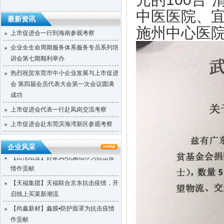
中医医院、
莞韶对口帮扶指挥部一行到访上市促进会
最新资讯
施州中心医院
上市促进会一行到海南参观考察
企业全生命周期服务体系服务专员系列培
训会第七期顺利举办
热烈祝贺东莞市中小企业发展与上市促进
会 第四届会员代表大会第一次会议圆满
成功
【天福集团】天福按下“加速键”四月开店
上市促进会代表一行赴凤岗交流考察
123间
上市促进会赴东莞滨海湾新区参观考察
【天使口腔】防疫工作，天使口腔一直在
上市促进会参加东莞市重点项目重点企业
行动
融资对接会
企业风采
【比伦纸业】好家风•抗菌纸巾为抗击疫
【天使口腔】防疫工作，天使口腔一直在
情作贡献
行动
【天福集团】天福联合京东抗击疫情，开
大韩贸易投资振兴公社代表一行到访上市
启线上买菜新潮流
促进会
【尚鑫新材】鑫膜•防护面罩为抗击疫情
市工信局领导到上市促进会调研
作贡献