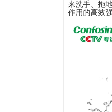
上市促进会一行到海南参观考察
来洗手、拖
【天福集团】天福按下“加速键”四月开店
123间
企业全生命周期服务体系服务专员系列培
作用的高效
训会第七期顺利举办
【天使口腔】防疫工作，天使口腔一直在
行动
热烈祝贺东莞市中小企业发展与上市促进
会 第四届会员代表大会第一次会议圆满
【比伦纸业】好家风•抗菌纸巾为抗击疫
成功
情作贡献
上市促进会代表一行赴凤岗交流考察
【天福集团】天福联合京东抗击疫情，开
启线上买菜新潮流
上市促进会赴东莞滨海湾新区参观考察
【尚鑫新材】鑫膜•防护面罩为抗击疫情
上市促进会参加东莞市重点项目重点企业
作贡献
融资对接会
【康福星】家用消毒设备为抗击疫情作贡
【天使口腔】防疫工作，天使口腔一直在
献 ——康福星公司捐赠一批“清水洗涤
行动
宝”给武汉、荆州、宜昌、麻城、恩施等
大韩贸易投资振兴公社代表一行到访上市
地的医院使用
促进会
【天福集团】天福按下“加速键”四月开店
市工信局领导到上市促进会调研
123间
莞韶对口帮扶指挥部一行到访上市促进会
【天使口腔】防疫工作，天使口腔一直在
上市促进会一行到海南参观考察
行动