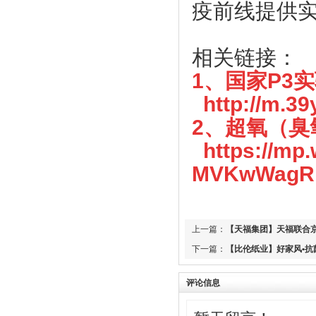
疫前线提供
热烈祝贺东莞市中小企业发展与上市促进
宝”给武汉、荆州、宜昌、麻城、恩施等
会 第四届会员代表大会第一次会议圆满
地的医院使用
成功
【天福集团】天福按下“加速键”四月开店
相关链接：
上市促进会代表一行赴凤岗交流考察
123间
1、国家P3
上市促进会赴东莞滨海湾新区参观考察
【天使口腔】防疫工作，天使口腔一直在
行动
上市促进会参加东莞市重点项目重点企业
http://m.39
融资对接会
【比伦纸业】好家风•抗菌纸巾为抗击疫
2、超氧（臭
情作贡献
【天使口腔】防疫工作，天使口腔一直在
https://mp.
行动
【天福集团】天福联合京东抗击疫情，开
MVKwWagRr
启线上买菜新潮流
大韩贸易投资振兴公社代表一行到访上市
促进会
【尚鑫新材】鑫膜•防护面罩为抗击疫情
作贡献
市工信局领导到上市促进会调研
【康福星】家用消毒设备为抗击疫情作贡
莞韶对口帮扶指挥部一行到访上市促进会
上一篇：
【天福集团】天福联合
献 ——康福星公司捐赠一批“清水洗涤
上市促进会一行到海南参观考察
下一篇：
【比伦纸业】好家风•抗
宝”给武汉、荆州、宜昌、麻城、恩施等
企业全生命周期服务体系服务专员系列培
地的医院使用
训会第七期顺利举办
评论信息
【天福集团】天福按下“加速键”四月开店
热烈祝贺东莞市中小企业发展与上市促进
123间