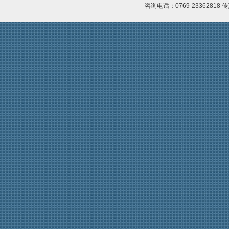
咨询电话：0769-23362818 传真
【天福集团】天福联合京东抗击疫情，开
上市促进会代表一行赴凤岗交流考察
启线上买菜新潮流
上市促进会赴东莞滨海湾新区参观考察
【尚鑫新材】鑫膜•防护面罩为抗击疫情
上市促进会参加东莞市重点项目重点企业
作贡献
融资对接会
【康福星】家用消毒设备为抗击疫情作贡
【天使口腔】防疫工作，天使口腔一直在
献 ——康福星公司捐赠一批“清水洗涤
行动
宝”给武汉、荆州、宜昌、麻城、恩施等
大韩贸易投资振兴公社代表一行到访上市
地的医院使用
促进会
【天福集团】天福按下“加速键”四月开店
市工信局领导到上市促进会调研
123间
莞韶对口帮扶指挥部一行到访上市促进会
【天使口腔】防疫工作，天使口腔一直在
行动
上市促进会一行到海南参观考察
【比伦纸业】好家风•抗菌纸巾为抗击疫
企业全生命周期服务体系服务专员系列培
情作贡献
训会第七期顺利举办
【天福集团】天福联合京东抗击疫情，开
热烈祝贺东莞市中小企业发展与上市促进
启线上买菜新潮流
会 第四届会员代表大会第一次会议圆满
成功
【尚鑫新材】鑫膜•防护面罩为抗击疫情
作贡献