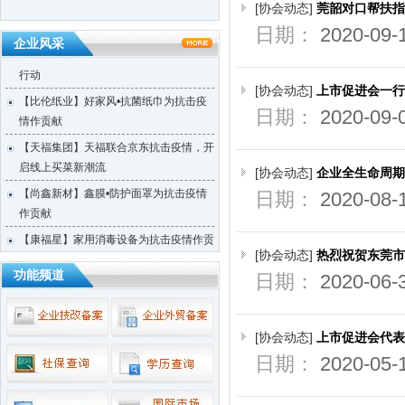
【天福集团】天福按下“加速键”四月开店
[协会动态]
莞韶对口帮扶指
123间
日期：
2020-09-
企业风采
【天使口腔】防疫工作，天使口腔一直在
行动
[协会动态]
上市促进会一行
【比伦纸业】好家风•抗菌纸巾为抗击疫
日期：
2020-09-
情作贡献
【天福集团】天福联合京东抗击疫情，开
启线上买菜新潮流
[协会动态]
企业全生命周期
【尚鑫新材】鑫膜•防护面罩为抗击疫情
日期：
2020-08-
作贡献
【康福星】家用消毒设备为抗击疫情作贡
[协会动态]
热烈祝贺东莞市
献 ——康福星公司捐赠一批“清水洗涤
功能频道
宝”给武汉、荆州、宜昌、麻城、恩施等
日期：
2020-06-
地的医院使用
【天福集团】天福按下“加速键”四月开店
[协会动态]
上市促进会代表
123间
日期：
2020-05-
【天使口腔】防疫工作，天使口腔一直在
行动