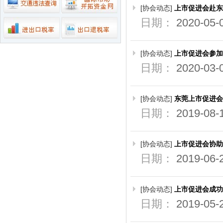
【比伦纸业】好家风•抗菌纸巾为抗击疫
[协会动态]
上市促进会赴东
情作贡献
日期：
2020-05-
【天福集团】天福联合京东抗击疫情，开
启线上买菜新潮流
[协会动态]
上市促进会参加
【尚鑫新材】鑫膜•防护面罩为抗击疫情
日期：
2020-03-
作贡献
【康福星】家用消毒设备为抗击疫情作贡
献 ——康福星公司捐赠一批“清水洗涤
[协会动态]
东莞上市促进会
宝”给武汉、荆州、宜昌、麻城、恩施等
日期：
2019-08-
地的医院使用
【天福集团】天福按下“加速键”四月开店
123间
[协会动态]
上市促进会协助
【天使口腔】防疫工作，天使口腔一直在
日期：
2019-06-
行动
【比伦纸业】好家风•抗菌纸巾为抗击疫
[协会动态]
上市促进会成功
情作贡献
日期：
2019-05-
【天福集团】天福联合京东抗击疫情，开
启线上买菜新潮流