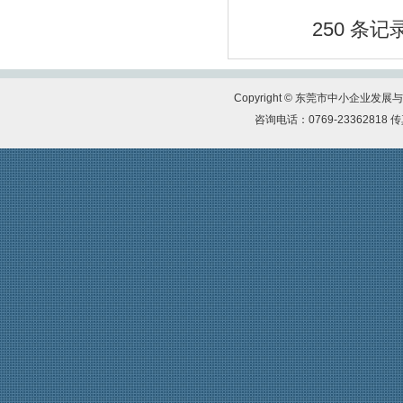
【尚鑫新材】鑫膜•防护面罩为抗击疫情
250 条记录
作贡献
【康福星】家用消毒设备为抗击疫情作贡
献 ——康福星公司捐赠一批“清水洗涤
宝”给武汉、荆州、宜昌、麻城、恩施等
Copyright © 东莞市中小企业
地的医院使用
咨询电话：0769-23362818 传真
【天福集团】天福按下“加速键”四月开店
123间
【天使口腔】防疫工作，天使口腔一直在
行动
【比伦纸业】好家风•抗菌纸巾为抗击疫
情作贡献
【天福集团】天福联合京东抗击疫情，开
启线上买菜新潮流
【尚鑫新材】鑫膜•防护面罩为抗击疫情
作贡献
【康福星】家用消毒设备为抗击疫情作贡
献 ——康福星公司捐赠一批“清水洗涤