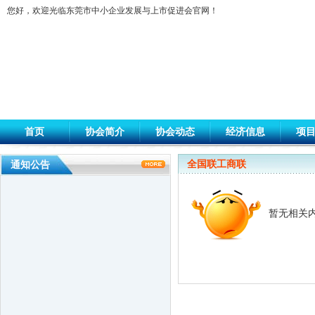
您好，欢迎光临东莞市中小企业发展与上市促进会官网！
首页
协会简介
协会动态
经济信息
项
全国联工商联
通知公告
暂无相关